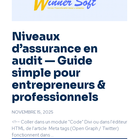
Niveaux
d’assurance en
audit — Guide
simple pour
entrepreneurs &
professionnels
NOVEMBRE 15, 2025
<!-- Coller dans un module "Code" Divi ou dans l'éditeur
HTML de l'article. Meta tags (Open Graph / Twitter)
fonctionnent dans ...